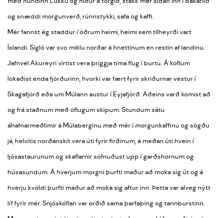
með hundinn Lukku og niður á torgið, stakk mér síðan inn í bakaríið
og snæddi morgunverð, rúnnstykki, safa og kaffi.
Mér fannst ég staddur í öðrum heimi, heimi sem tilheyrði vart
Íslandi. Sigló var svo miklu norðar á hnettinum en restin af landinu.
Jafnvel Akureyri virtist vera þriggja tíma flug í burtu. Á köflum
lokaðist enda fjörðurinn, hvorki var fært fyrir skriðurnar vestur í
Skagafjörð eða um Múlann austur í Eyjafjörð. Aðeins varð komist að
og frá staðnum með öflugum skipum. Stundum sátu
áhafnarmeðlimir á Múlaberginu með mér í morgunkaffinu og sögðu
já, helvítis norðanskít vera úti fyrir firðinum, á meðan úti hvein í
ljósastaurunum og skaflarnir söfnuðust upp í garðshornum og
húsasundum. Á hverjum morgni þurfti maður að moka sig út og á
hverju kvöldi þurfti maður að moka sig aftur inn. Þetta var alveg nýtt
líf fyrir mér. Snjóskóflan var orðið sama þarfaþing og tannburstinn.