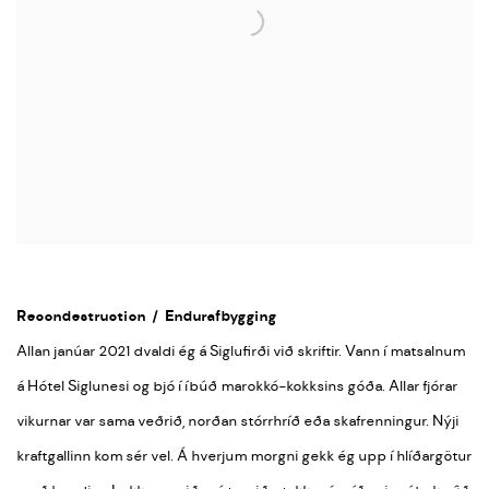
Recondestruction
/
Endurafbygging
Allan janúar 2021 dvaldi ég á Siglufirði við skriftir. Vann í matsalnum
á Hótel Siglunesi og bjó í íbúð marokkó-kokksins góða. Allar fjórar
vikurnar var sama veðrið, norðan stórrhríð eða skafrenningur. Nýji
kraftgallinn kom sér vel. Á hverjum morgni gekk ég upp í hlíðargötur