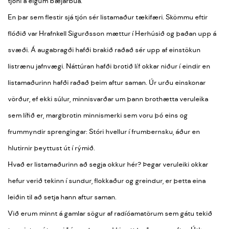
tjóni á eigum bæjarbúa.
En þar sem flestir sjá tjón sér listamaður tækifæri. Skömmu eftir
flóðið var Hrafnkell Sigurðsson mættur í Herhúsið og þaðan upp á
svæði. Á augabragði hafði brakið raðað sér upp af einstökun
listrænu jafnvægi. Náttúran hafði brotið líf okkar niður í eindir en
listamaðurinn hafði raðað þeim aftur saman. Úr urðu einskonar
vörður, ef ekki súlur, minnisvarðar um þann brothætta veruleika
sem lífið er, margbrotin minnismerki sem voru þó eins og
frummyndir sprengingar: Stóri hvellur í frumbernsku, áður en
hlutirnir þeyttust út í rýmið.
Hvað er listamaðurinn að segja okkur hér? Þegar veruleiki okkar
hefur verið tekinn í sundur, flokkaður og greindur, er þetta eina
leiðin til að setja hann aftur saman.
Við erum minnt á gamlar sögur af radíóamatörum sem gátu tekið