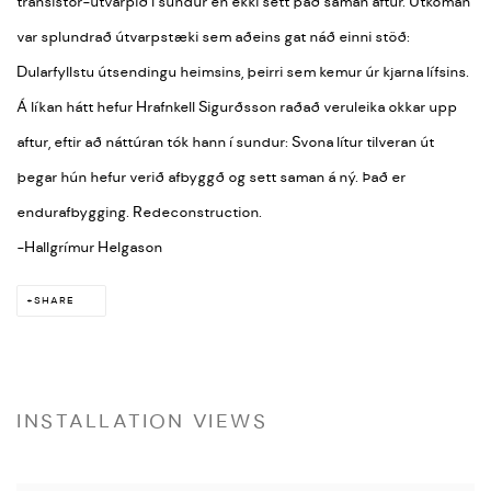
transistor-útvarpið í sundur en ekki sett það saman aftur. Útkoman
var splundrað útvarpstæki sem aðeins gat náð einni stöð:
Dularfyllstu útsendingu heimsins, þeirri sem kemur úr kjarna lífsins.
Á líkan hátt hefur Hrafnkell Sigurðsson raðað veruleika okkar upp
aftur, eftir að náttúran tók hann í sundur: Svona lítur tilveran út
þegar hún hefur verið afbyggð og sett saman á ný. Það er
endurafbygging. Redeconstruction.
-Hallgrímur Helgason
SHARE
INSTALLATION VIEWS