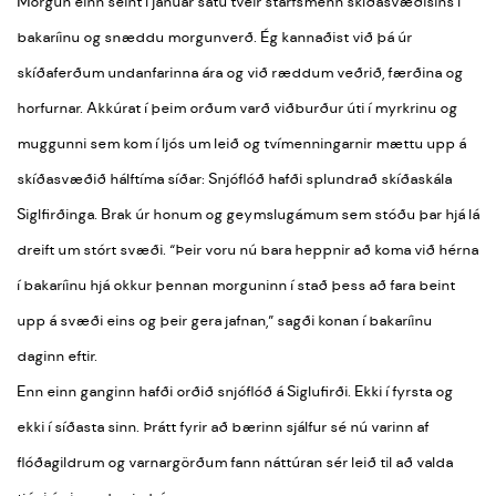
Morgun einn seint í janúar sátu tveir starfsmenn skíðasvæðisins í
bakaríinu og snæddu morgunverð. Ég kannaðist við þá úr
skíðaferðum undanfarinna ára og við ræddum veðrið, færðina og
horfurnar. Akkúrat í þeim orðum varð viðburður úti í myrkrinu og
muggunni sem kom í ljós um leið og tvímenningarnir mættu upp á
skíðasvæðið hálftíma síðar: Snjóflóð hafði splundrað skíðaskála
Siglfirðinga. Brak úr honum og geymslugámum sem stóðu þar hjá lá
dreift um stórt svæði. “Þeir voru nú bara heppnir að koma við hérna
í bakaríinu hjá okkur þennan morguninn í stað þess að fara beint
upp á svæði eins og þeir gera jafnan,” sagði konan í bakaríinu
daginn eftir.
Enn einn ganginn hafði orðið snjóflóð á Siglufirði. Ekki í fyrsta og
ekki í síðasta sinn. Þrátt fyrir að bærinn sjálfur sé nú varinn af
flóðagildrum og varnargörðum fann náttúran sér leið til að valda