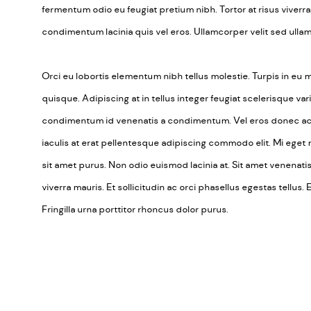
fermentum odio eu feugiat pretium nibh. Tortor at risus viverra 
condimentum lacinia quis vel eros. Ullamcorper velit sed ulla
Orci eu lobortis elementum nibh tellus molestie. Turpis in 
quisque. Adipiscing at in tellus integer feugiat scelerisque var
condimentum id venenatis a condimentum. Vel eros donec ac o
iaculis at erat pellentesque adipiscing commodo elit. Mi eget 
sit amet purus. Non odio euismod lacinia at. Sit amet venenat
viverra mauris. Et sollicitudin ac orci phasellus egestas tellus.
Fringilla urna porttitor rhoncus dolor purus.