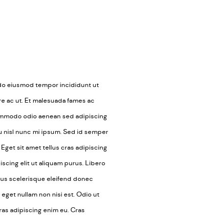
d do eiusmod tempor incididunt ut
e ac ut. Et malesuada fames ac
ommodo odio aenean sed adipiscing
eu nisl nunc mi ipsum. Sed id semper
 Eget sit amet tellus cras adipiscing
scing elit ut aliquam purus. Libero
cibus scelerisque eleifend donec
 eget nullam non nisi est. Odio ut
ras adipiscing enim eu. Cras