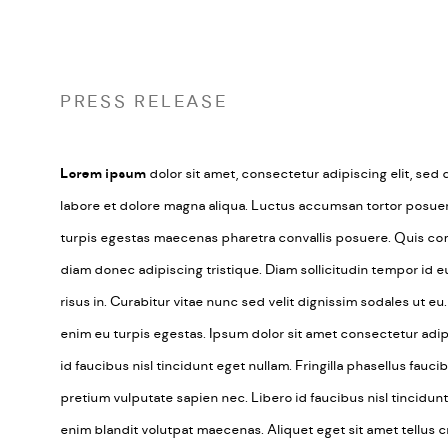
PRESS RELEASE
Lorem ipsum
dolor sit amet, consectetur adipiscing elit, se
labore et dolore magna aliqua. Luctus accumsan tortor posuer
turpis egestas maecenas pharetra convallis posuere. Quis c
diam donec adipiscing tristique. Diam sollicitudin tempor id 
risus in. Curabitur vitae nunc sed velit dignissim sodales ut eu.
enim eu turpis egestas. Ipsum dolor sit amet consectetur adipi
id faucibus nisl tincidunt eget nullam. Fringilla phasellus fau
pretium vulputate sapien nec. Libero id faucibus nisl tincidunt
enim blandit volutpat maecenas. Aliquet eget sit amet tellus c