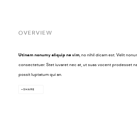
OVERVIEW
Utinam nonumy aliquip ne vim
, no nihil dicam est. Velit non
consectetuer. Stet iuvaret nec at, ut suas vocent prodesset na
possit luptatum qui an.
SHARE