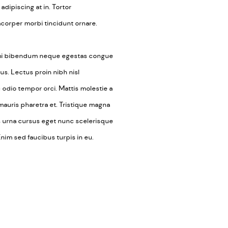
adipiscing at in. Tortor
mcorper morbi tincidunt ornare.
eu mi bibendum neque egestas congue
ius. Lectus proin nibh nisl
dio tempor orci. Mattis molestie a
mauris pharetra et. Tristique magna
is urna cursus eget nunc scelerisque
 Enim sed faucibus turpis in eu.