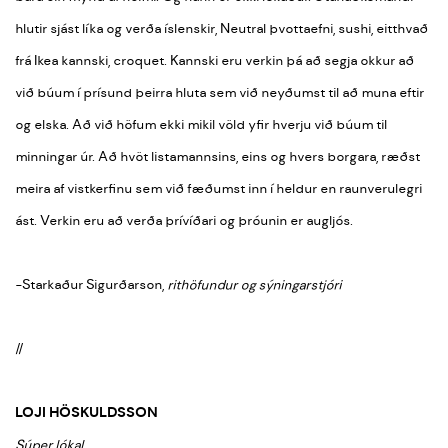
hlutir sjást líka og verða íslenskir, Neutral þvottaefni, sushi, eitthvað
frá Ikea kannski, croquet. Kannski eru verkin þá að segja okkur að
við búum í prísund þeirra hluta sem við neyðumst til að muna eftir
og elska. Að við höfum ekki mikil völd yfir hverju við búum til
minningar úr. Að hvöt listamannsins, eins og hvers borgara, ræðst
meira af vistkerfinu sem við fæðumst inn í heldur en raunverulegri
ást. Verkin eru að verða þrívíðari og þróunin er augljós.
-Starkaður Sigurðarson,
rithöfundur og sýningarstjóri
//
LOJI HÖSKULDSSON
Súper lókal