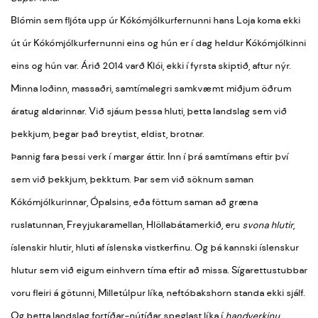
Blómin sem fljóta upp úr Kókómjólkurfernunni hans Loja koma ekki
út úr Kókómjólkurfernunni eins og hún er í dag heldur Kókómjólkinni
eins og hún var. Árið 2014 varð Klói, ekki í fyrsta skiptið, aftur nýr.
Minna loðinn, massaðri, samtímalegri samkvæmt miðjum öðrum
áratug aldarinnar. Við sjáum þessa hluti, þetta landslag sem við
þekkjum, þegar það breytist, eldist, brotnar.
Þannig fara þessi verk í margar áttir. Inn í þrá samtímans eftir því
sem við þekkjum, þekktum. Þar sem við söknum saman
Kókómjólkurinnar, Ópalsins, eða föttum saman að græna
ruslatunnan, Freyjukaramellan, Hlöllabátamerkið, eru
svona hlutir
,
íslenskir hlutir, hluti af íslenska vistkerfinu. Og þá kannski íslenskur
hlutur sem við eigum einhvern tíma eftir að missa. Sígarettustubbar
voru fleiri á götunni, Milletúlpur líka, neftóbakshorn standa ekki sjálf.
Og þetta landslag fortíðar-nútíðar speglast líka í
handverkinu
.