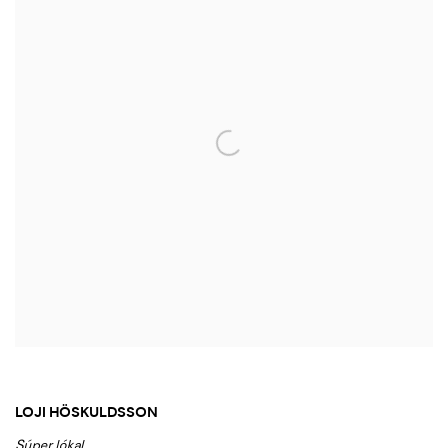
LOJI HÖSKULDSSON
Súper lókal