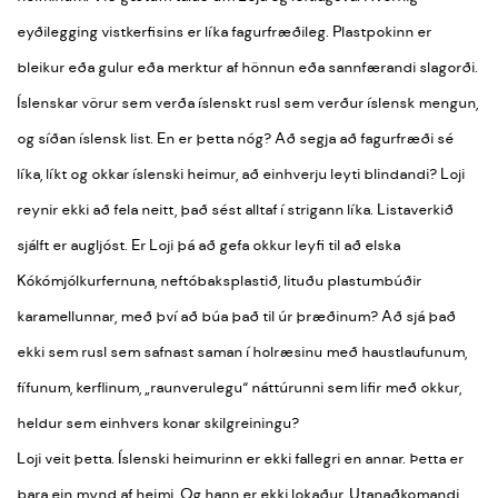
eyðilegging vistkerfisins er líka fagurfræðileg. Plastpokinn er
bleikur eða gulur eða merktur af hönnun eða sannfærandi slagorði.
Íslenskar vörur sem verða íslenskt rusl sem verður íslensk mengun,
og síðan íslensk list. En er þetta nóg? Að segja að fagurfræði sé
líka, líkt og okkar íslenski heimur, að einhverju leyti blindandi? Loji
reynir ekki að fela neitt, það sést alltaf í strigann líka. Listaverkið
sjálft er augljóst. Er Loji þá að gefa okkur leyfi til að elska
Kókómjólkurfernuna, neftóbaksplastið, lituðu plastumbúðir
karamellunnar, með því að búa það til úr þræðinum? Að sjá það
ekki sem rusl sem safnast saman í holræsinu með haustlaufunum,
fífunum, kerflinum, „raunverulegu“ náttúrunni sem lifir með okkur,
heldur sem einhvers konar skilgreiningu?
Loji veit þetta. Íslenski heimurinn er ekki fallegri en annar. Þetta er
bara ein mynd af heimi. Og hann er ekki lokaður. Utanaðkomandi