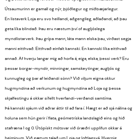
Útsaumurinn er gamall og nýr, þjóðlegur og miðbæjarlegur.
En listaverk Loja eru svo heillandi, aðgengileg, aðlaðandi, að þau
geta líka blindað. Þau eru næstum því of augljóslega
myndlistarverk. Þau grípa mann, láta mann elska þau, virðast segja
manni eitthvað. Eitthvað einfalt kannski. En kannski líka eitthvað
annað. Af hverju langar mig að horfa á, eiga, elska, þessi verk? Eru
þessar borgar-myndir, minningar, samskeytingar, augljós og
kunnugleg og þar af leiðandi sönn? Við viljum eigna okkur
hugmyndina að verkunum og hugmyndina að Loja og þessa
skjalfestingu á okkar sífellt hverfandi-verðandi samtíma.
Þá kannski sjáum við aðrar áttir til að fara í. Hægt er að sjá nálina og
holuna sem hún gerir í flata, geómetríska landslagið eins og hið
stafræna 1 og 0. Útópískt mótsvar við óræðri upplifun okkar á
heiminum. Við gætum talað um Loja og loftlagsvá. Hvernig